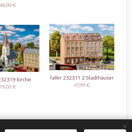
88,99
€
faller 232311 2 Stadthäuser
 232319 kirche
47,99
€
79,00
€