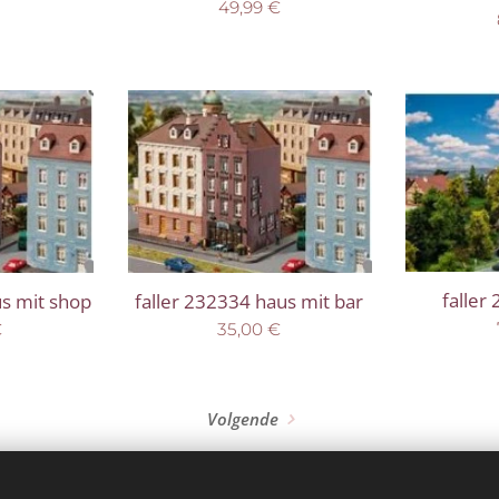
49,99
€
faller
us mit shop
faller 232334 haus mit bar
€
35,00
€
Volgende