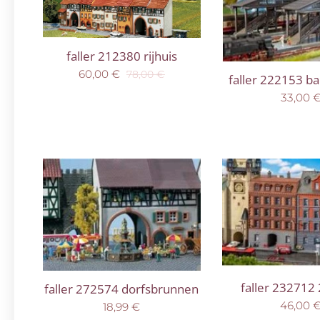
faller 212380 rijhuis
60,00
€
78,00
€
faller 222153 b
33,00
faller 232712
faller 272574 dorfsbrunnen
46,00
18,99
€