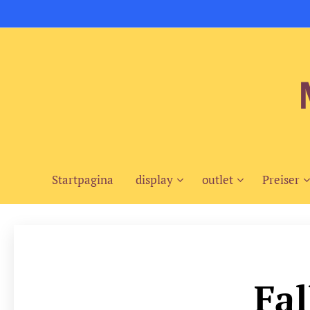
Startpagina
display
outlet
Preiser
Fal