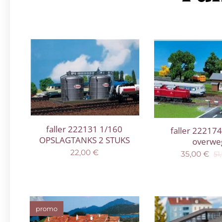
faller 222131 1/160
faller 22217
OPSLAGTANKS 2 STUKS
overwe
22,00
€
35,00
€
51
promo