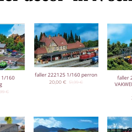
faller 222125 1/160 perron
4 1/160
faller
20,00
€
51,99
€
g
VAKWE
,99
€