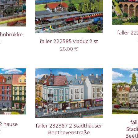
faller 2
ahnbrukke
faller 222585 viaduc 2 st
€
28,00
€
fal
 2 hause
faller 232387 2 Stadthäuser
Stad
Beethovenstraße
€
Beet