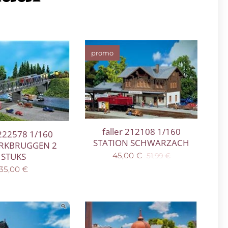
promo
faller 212108 1/160
 222578 1/160
STATION SCHWARZACH
RKBRUGGEN 2
45,00
€
STUKS
51,99
€
35,00
€