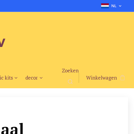
NL
v
Zoeken
ic kits
decor
Winkelwagen
haal