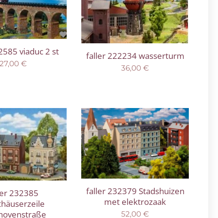
22585 viaduc 2 st
faller 222234 wasserturm
27,00
€
36,00
€
faller 232379 Stadshuizen
ler 232385
met elektrozaak
thäuserzeile
hovenstraße
52,00
€