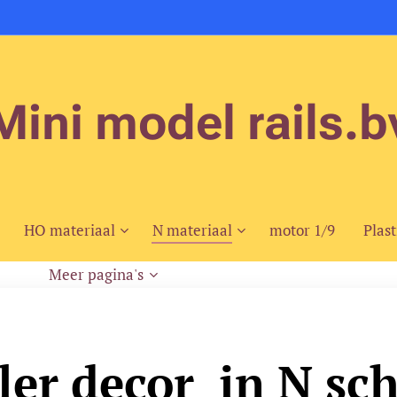
Mini model rails.b
HO materiaal
N materiaal
motor 1/9
Plast
Meer pagina's
ler decor in N sc