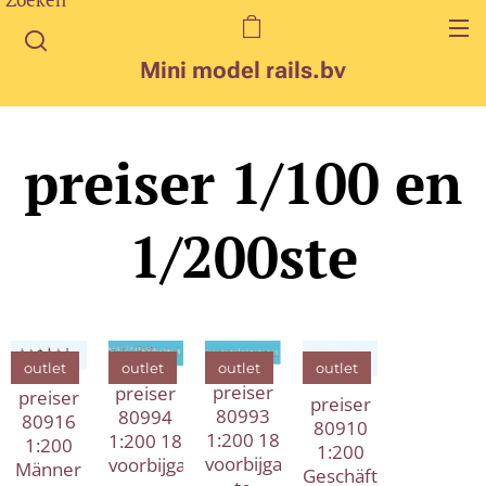
Mini model rails.bv
preiser 1/100 en
1/200ste
outlet
outlet
outlet
outlet
preiser
preiser
preiser
preiser
80993
80994
80916
80910
1:200 18
1:200 18
1:200
1:200
voorbijganger
voorbijganger
Männer
Geschäftsleute