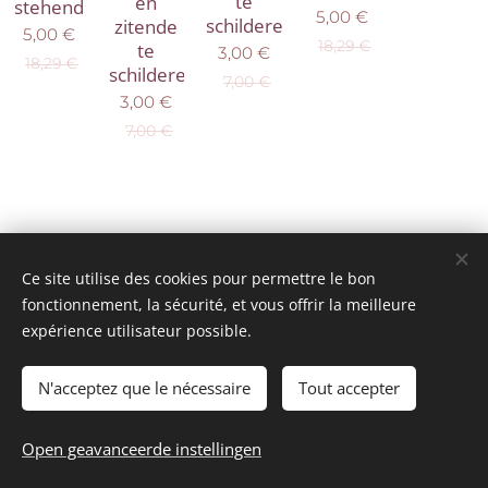
te
en
stehend
5,00
€
schilderen-
zitende
5,00
€
18,29
€
te
3,00
€
18,29
€
schilderen-
7,00
€
3,00
€
7,00
€
Ce site utilise des cookies pour permettre le bon
fonctionnement, la sécurité, et vous offrir la meilleure
expérience utilisateur possible.
© 2025 Tous droits réservés
mini model rails
Cookies
N'acceptez que le nécessaire
Tout accepter
Talen
Open geavanceerde instellingen
Français
Nederlands