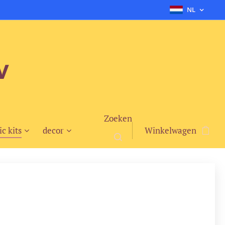
NL
v
Zoeken
ic kits
decor
Winkelwagen