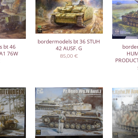
bordermodels bt 36 STUH
 bt 46
borde
42 AUSF. G
A1 76W
HUM
85,00
€
PRODUCT
€