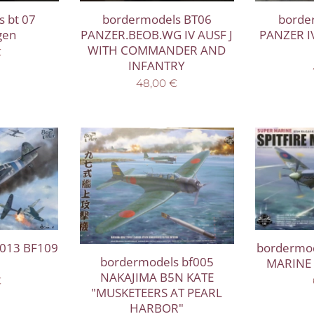
 bt 07
bordermodels BT06
borde
gen
PANZER.BEOB.WG IV AUSF J
PANZER I
WITH COMMANDER AND
€
INFANTRY
48,00
€
bordermod
 013 BF109
bordermodels bf005
MARINE 
NAKAJIMA B5N KATE
€
"MUSKETEERS AT PEARL
HARBOR"