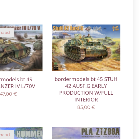
rraad
bordermodels bt 45 STUH
rmodels bt 49
42 AUSF.G EARLY
NZER IV L/70V
PRODUCTION W/FULL
47,00
€
INTERIOR
85,00
€
rraad