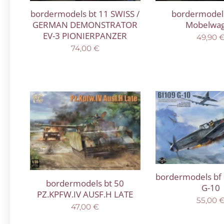
bordermodels bt 11 SWISS /
bordermodels
GERMAN DEMONSTRATOR
Mobelwa
EV-3 PIONIERPANZER
49,90
74,00
€
bordermodels bf
bordermodels bt 50
G-10
PZ.KPFW.IV AUSF.H LATE
55,00
47,00
€