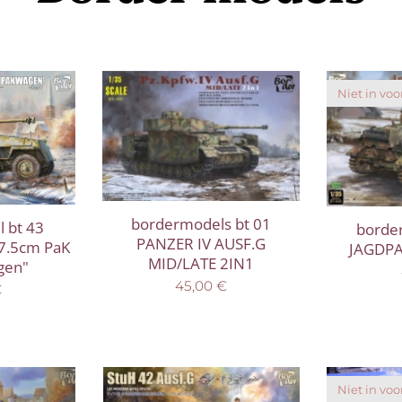
Niet in voo
bordermodels bt 01
 bt 43
borde
PANZER IV AUSF.G
 7.5cm PaK
JAGDPA
MID/LATE 2IN1
gen"
45,00
€
€
Niet in voo