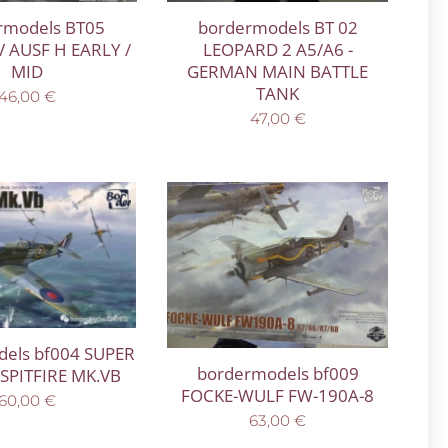
rmodels BT05
bordermodels BT 02
V AUSF H EARLY /
LEOPARD 2 A5/A6 -
MID
GERMAN MAIN BATTLE
TANK
46,00
€
47,00
€
els bf004 SUPER
bordermodels bf009
SPITFIRE MK.VB
FOCKE-WULF FW-190A-8
60,00
€
63,00
€