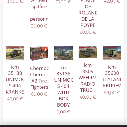
Airfield
PLANE
42,00
€
32,00
€
31,00
€
spitfire
OF
+
ROLAND
personnal
DE LA
POYPE
30,00
€
60,00
€
icm
icm
icm
icm
Chernobyl
3509
35600
35138
35136
Chernobyl
WEHRMARCHT
LEYLAND
UNIMOG
UNIMOG
#2 Fire
RADIO
RETRIEVER
S 404
S 404
Fighters
TRUCK
KRANKENWAGEN
WITH
49,00
€
60,00
€
48,00
€
BOX
49,00
€
BODY
0,00
€
Volgende