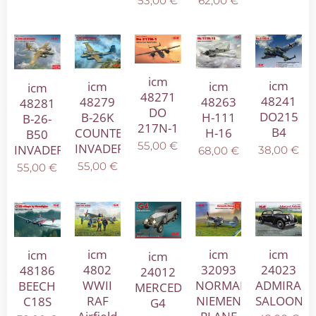
53,00
€
62,00
€
icm
icm
icm
icm
icm
48271
48241
48279
48263
48281
DO
DO215
B-26K
H-111
B-26-
217N-1
B4
COUNTER
H-16
B50
55,00
€
INVADER
INVADER
38,00
€
68,00
€
55,00
€
55,00
€
icm
icm
icm
icm
icm
4802
32093
24023
48186
24012
WWII
NORMANDIE-
ADMIRAL
BEECH
MERCEDES
RAF
NIEMEN
SALOON
C18S
G4