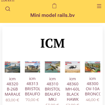
Mini model rails.bv
ICM
icm
icm
icm
icm
icm
48300
48313
48320
48310
48360
OV-10A
BRISTOL
B-26B
BRISTOL
MH-60L
BRONCO
BEAUFORT
MARAUDER
BEAUFORT
BLACK
MK.I
HAWK
46,00
€
70,00
€
83,00
€