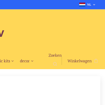
NL
v
Zoeken
ic kits
decor
Winkelwagen