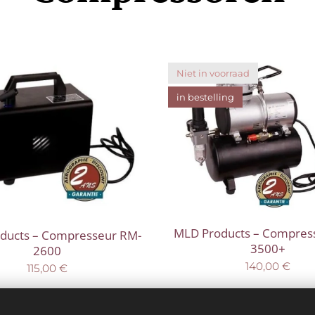
Niet in voorraad
in bestelling
MLD Products – Compres
ducts – Compresseur RM-
3500+
2600
140,00
€
115,00
€