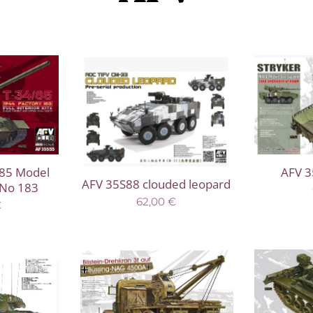
85 Model
AFV 3
AFV 35S88 clouded leopard
 No 183
62,00
€
€