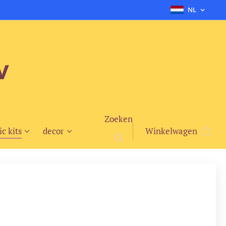
NL
v
Zoeken
ic kits
decor
Winkelwagen