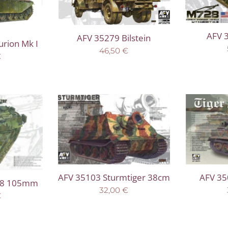
AFV 
AFV 35279 Bilstein
rion Mk I
46,50
€
€
AFV 350
AFV 35103 Sturmtiger 38cm
08 105mm
32,00
€
€