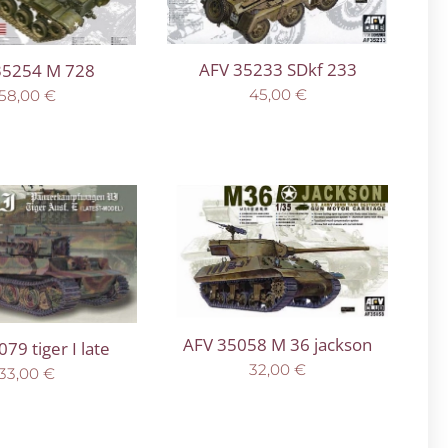
AFV 35233 SDkf 233
35254 M 728
45,00
€
58,00
€
AFV 35058 M 36 jackson
79 tiger I late
32,00
€
33,00
€