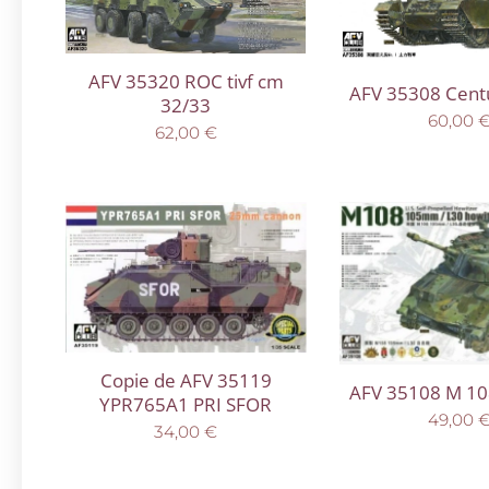
AFV 35320 ROC tivf cm
AFV 35308 Centu
32/33
60,00
62,00
€
Copie de AFV 35119
AFV 35108 M 1
YPR765A1 PRI SFOR
49,00
34,00
€