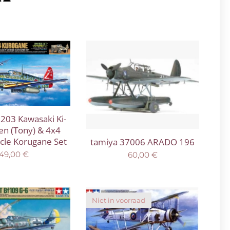
203 Kawasaki Ki-
en (Tony) & 4x4
icle Korugane Set
tamiya 37006 ARADO 196
49,00
€
60,00
€
Niet in voorraad