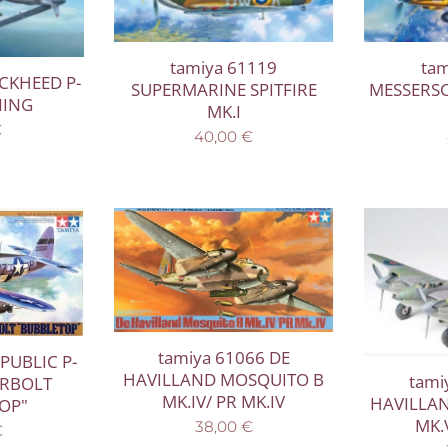
tamiya 61119
ta
OCKHEED P-
SUPERMARINE SPITFIRE
MESSERSC
NING
MK.I
€
40,00
€
tamiya 61066 DE
PUBLIC P-
HAVILLAND MOSQUITO B
tami
RBOLT
MK.IV/ PR MK.IV
HAVILLA
OP"
MK.V
38,00
€
€