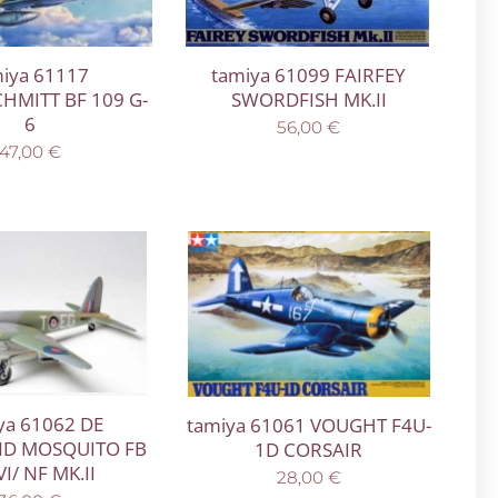
miya 61117
tamiya 61099 FAIRFEY
HMITT BF 109 G-
SWORDFISH MK.II
6
56,00
€
47,00
€
ya 61062 DE
tamiya 61061 VOUGHT F4U-
ND MOSQUITO FB
1D CORSAIR
I/ NF MK.II
28,00
€