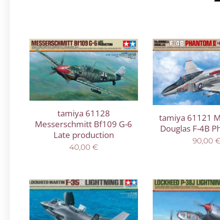
tamiya 61128
tamiya 61121 M
Messerschmitt Bf109 G-6
Douglas F-4B P
Late production
90,00
40,00
€