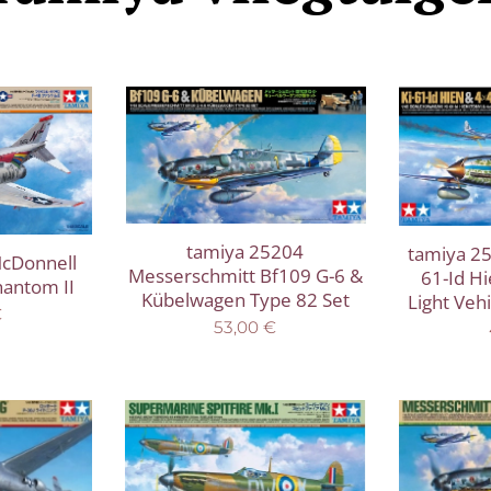
tamiya 25204
tamiya 25
cDonnell
Messerschmitt Bf109 G-6 &
61-Id Hi
hantom II
Kübelwagen Type 82 Set
Light Veh
€
53,00
€