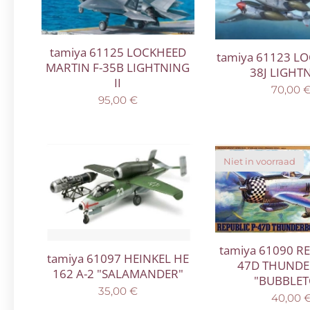
tamiya 61125 LOCKHEED
tamiya 61123 L
MARTIN F-35B LIGHTNING
38J LIGHT
II
70,00
95,00
€
Niet in voorraad
tamiya 61090 RE
tamiya 61097 HEINKEL HE
47D THUNDE
162 A-2 "SALAMANDER"
"BUBBLET
35,00
€
40,00