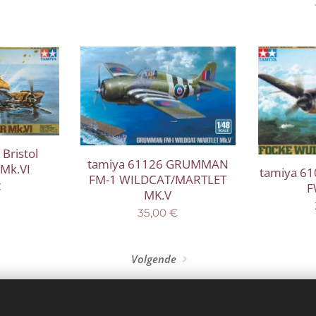
Bristol
tamiya 61126 GRUMMAN
 Mk.VI
tamiya 6
FM-1 WILDCAT/MARTLET
€
F
MK.V
35,00
€
Volgende