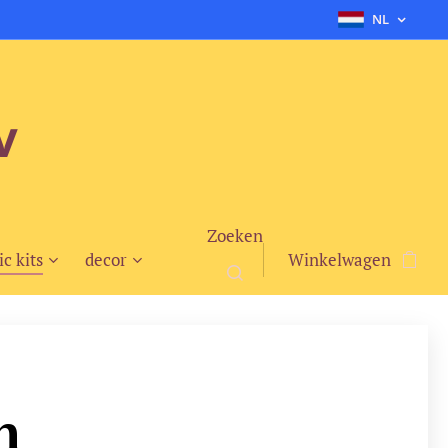
NL
v
Zoeken
ic kits
decor
Winkelwagen
n