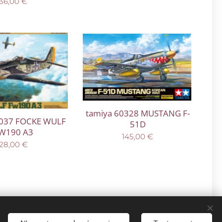
36,00
€
tamiya 60328 MUSTANG F-
1037 FOCKE WULF
51D
W190 A3
145,00
€
28,00
€