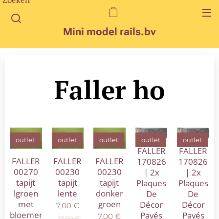
Mini model rails.bv
Faller ho
outlet
outlet
outlet
outlet
outlet
FALLER
FALLER
FALLER
FALLER
FALLER
170826
170826
00270
00230
00230
| 2x
| 2x
tapijt
tapijt
tapijt
Plaques
Plaques
lgroen
lente
donker
De
De
met
groen
Décor
Décor
7,00
€
bloemen
Pavés
Pavés
7,00
€
17,99
€