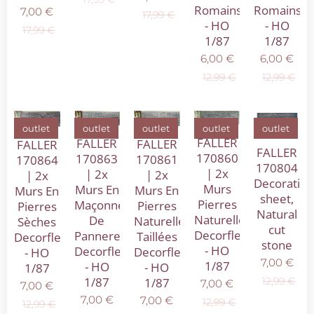
Romains
Romains
7,00
€
17,99
€
- HO
- HO
17,99
€
1/87
1/87
6,00
€
6,00
€
12,99
€
12,99
€
outlet
outlet
outlet
outlet
outlet
FALLER
FALLER
FALLER
FALLER
FALLER
170860
170863
170861
170864
170804
| 2x
| 2x
| 2x
| 2x
Decorative
Murs
Murs En
Murs En
Murs En
sheet,
Pierres
Maçonnerie
Pierres
Pierres
Natural
Naturelles
De
Naturelles
Sèches
cut
Decorflex
Panneresses
Taillées
Decorflex
stone
- HO
Decorflex
Decorflex
- HO
7,00
€
1/87
- HO
- HO
1/87
1/87
1/87
12,99
€
7,00
€
7,00
€
7,00
€
7,00
€
12,99
€
12,99
€