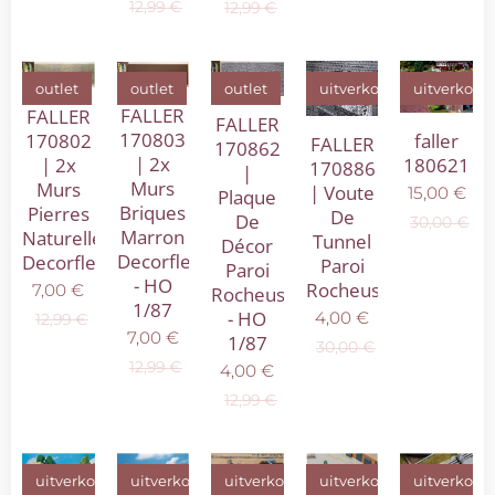
12,99
€
12,99
€
outlet
outlet
outlet
uitverkoop
uitverkoop
FALLER
FALLER
FALLER
170803
170802
faller
FALLER
170862
| 2x
| 2x
180621
170886
|
Murs
Murs
| Voute
15,00
€
Plaque
Briques
Pierres
De
De
30,00
€
Marron
Naturelles
Tunnel
Décor
Decorflex
Decorflex
Paroi
Paroi
- HO
Rocheuse
7,00
€
Rocheuse
1/87
- HO
4,00
€
12,99
€
7,00
€
1/87
30,00
€
12,99
€
4,00
€
12,99
€
uitverkoop
uitverkoop
uitverkoop
uitverkoop
uitverkoop