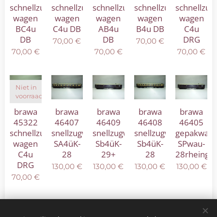
schnellzug
schnellzug
schnellzug
schnellzug
schnellzug
wagen
wagen
wagen
wagen
wagen
BC4u
C4u DB
AB4u
B4u DB
C4u
DB
DB
DRG
70,00
€
70,00
€
70,00
€
70,00
€
70,00
€
Niet in
voorraad
brawa
brawa
brawa
brawa
brawa
45322
46407
46409
46408
46405
schnellzug
snellzugwagen
snellzugwagen
snellzugwagen
gepakwag
wagen
SA4üK-
Sb4üK-
Sb4üK-
SPwau-
C4u
28
29+
28
28rheingol
DRG
130,00
€
130,00
€
130,00
€
130,00
€
70,00
€
Volgende