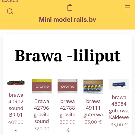
Mini model rails.bv
Brawa -liliput
promo
promo
brawa
brawa
Brawa
brawa
brawa
40902
48984
42796
42788
49111
sound
guterwage
gravita
gravita
guterwagen
BR 01
Kaldewell
sound
200,00
33,00
€
407,00
33,00
€
320,00
€
€