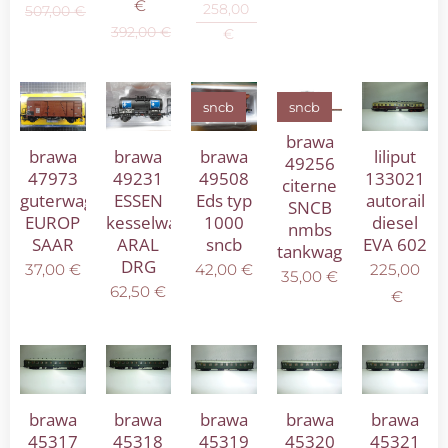
€
258,00
507,00
€
392,00
€
€
sncb
sncb
brawa
brawa
brawa
brawa
liliput
49256
47973
49231
49508
133021
citerne
guterwagen
ESSEN
Eds typ
autorail
SNCB
EUROP
kesselwagen
1000
diesel
nmbs
SAAR
ARAL
sncb
EVA 602
tankwagen
DRG
37,00
€
42,00
€
225,00
35,00
€
62,50
€
€
brawa
brawa
brawa
brawa
brawa
45317
45318
45319
45320
45321