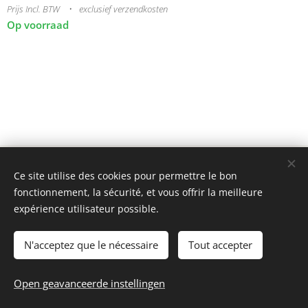
Prijs Incl. BTW
exclusief verzendkosten
Op voorraad
© 2025 Tous droits réservés
Ce site utilise des cookies pour permettre le bon
mini model rails
Cookies
fonctionnement, la sécurité, et vous offrir la meilleure
expérience utilisateur possible.
Talen
Français
Nederlands
N'acceptez que le nécessaire
Tout accepter
Toevoegen aan de winkelwagen
Open geavanceerde instellingen