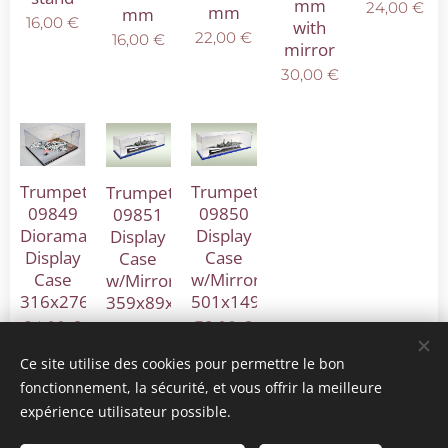
mm
24,00
€
mm
mm
16,00
€
with
22,00
€
16,00
€
mirror
30,00
€
Trumpeter
Trumpeter
Trumpeter
09849
09850
09851
Diorama
Display
Display
Display
Case
Case
Case
w/Mirror
w/Mirror
316x276x136mm
501x149x146mm
359x89x89mm
24,00
€
38,00
€
20,00
€
Ce site utilise des cookies pour permettre le bon
fonctionnement, la sécurité, et vous offrir la meilleure
expérience utilisateur possible.
© 2025 Tous droits réservés