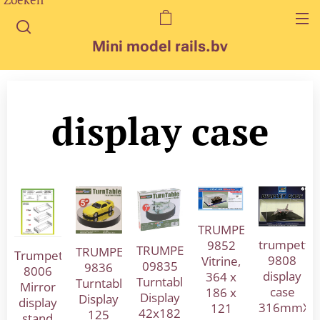
Mini model rails.bv
display case
TRUMPETER
trumpette
9852
TRUMPETER
TRUMPETER
Trumpeter
9808
Vitrine,
09835
9836
8006
display
364 x
Turntable
Turntable
Mirror
case
186 x
Display
Display
display
316mmX2
121
42x182
125
stand