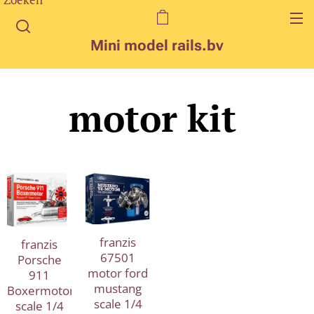
Mini model rails.bv
motor kit
franzis
franzis
67501
Porsche
motor ford
911
mustang
Boxermotor
scale 1/4
scale 1/4