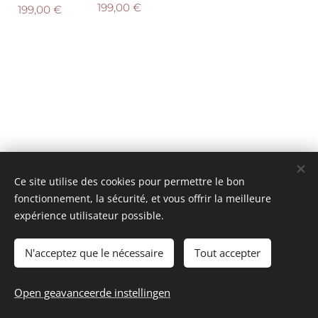
199,00
€
199,00
€
Ce site utilise des cookies pour permettre le bon
fonctionnement, la sécurité, et vous offrir la meilleure
expérience utilisateur possible.
© 2025 Tous droits réservés
mini model rails
Cookies
N'acceptez que le nécessaire
Tout accepter
Talen
Open geavanceerde instellingen
Français
Nederlands