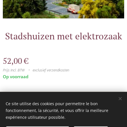
Stadshuizen met elektrozaak
52,00
€
Prijs Incl. BTW
exclusief verzendkosten
Op voorraad
© 2025 Tous droits réservés
Ce site utilise des cookies pour permettre le bon
mini model rails
Cookies
fonctionnement, la sécurité, et vous offrir la meilleure
expérience utilisateur possible.
Talen
Français
Nederlands