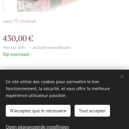
class 77 crossrail
430,00
€
Prijs Incl. BTW
exclusief verzendkosten
Op voorraad
© 2025 Tous droits réservés
Ce site utilise des cookies pour permettre le bon
mini model rails
Cookies
fonctionnement, la sécurité, et vous offrir la meilleure
expérience utilisateur possible.
Talen
Français
Nederlands
N'acceptez que le nécessaire
Tout accepter
Toevoegen aan de winkelwagen
Open geavanceerde instellingen