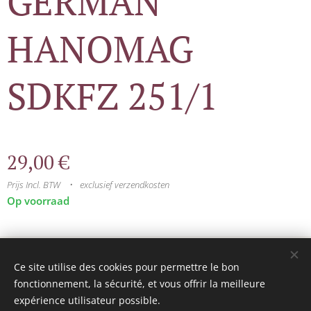
GERMAN
HANOMAG
SDKFZ 251/1
29,00
€
Prijs Incl. BTW
exclusief verzendkosten
Op voorraad
© 2025 Tous droits réservés
Ce site utilise des cookies pour permettre le bon
mini model rails
Cookies
fonctionnement, la sécurité, et vous offrir la meilleure
expérience utilisateur possible.
Talen