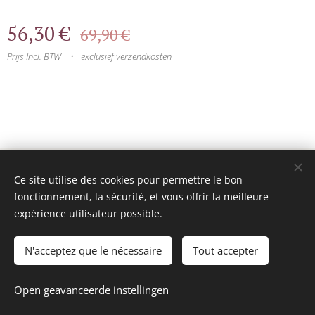
56,30
€
69,90
€
Prijs Incl. BTW
exclusief verzendkosten
© 2025 Tous droits réservés
Ce site utilise des cookies pour permettre le bon
mini model rails
Cookies
fonctionnement, la sécurité, et vous offrir la meilleure
expérience utilisateur possible.
Talen
Français
Nederlands
N'acceptez que le nécessaire
Tout accepter
Niet in voorraad
Open geavanceerde instellingen