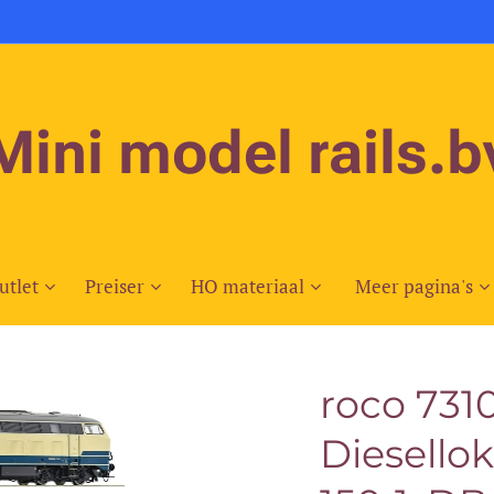
Mini model rails.b
utlet
Preiser
HO materiaal
Meer pagina's
roco 731
Diesello