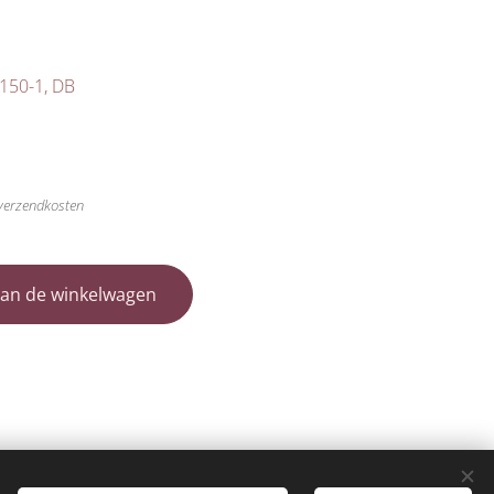
 150-1, DB
 verzendkosten
an de winkelwagen