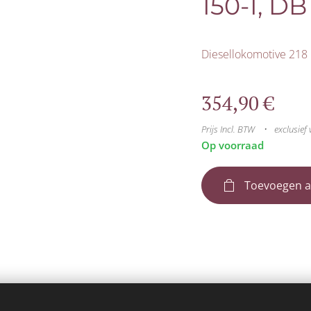
150-1, DB
Diesellokomotive 218
354,90
€
Prijs Incl. BTW
exclusief
Op voorraad
Toevoegen a