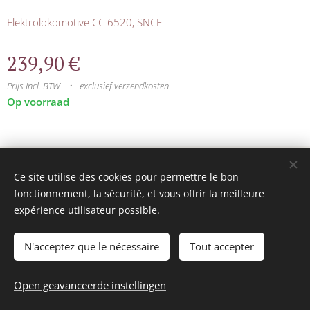
Elektrolokomotive CC 6520, SNCF
239,90
€
Prijs Incl. BTW
exclusief verzendkosten
Op voorraad
© 2025 Tous droits réservés
Ce site utilise des cookies pour permettre le bon
mini model rails
Cookies
fonctionnement, la sécurité, et vous offrir la meilleure
expérience utilisateur possible.
Talen
Français
Nederlands
N'acceptez que le nécessaire
Tout accepter
Toevoegen aan de winkelwagen
Open geavanceerde instellingen