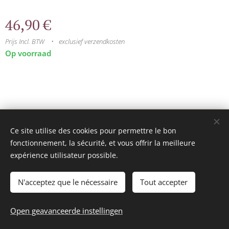
46,90
€
Prijs Incl. BTW
exclusief verzendkosten
Op voorraad
© 2025 Tous droits réservés
Ce site utilise des cookies pour permettre le bon
mini model rails
Cookies
fonctionnement, la sécurité, et vous offrir la meilleure
expérience utilisateur possible.
Talen
Français
Nederlands
N'acceptez que le nécessaire
Tout accepter
Toevoegen aan de winkelwagen
Open geavanceerde instellingen