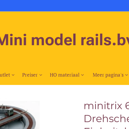
Mini model rails.b
utlet
Preiser
HO materiaal
Meer pagina's
minitrix
Drehsche