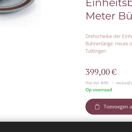
Einheits
Meter B
Drehscheibe der Einhe
Bühnenlänge. Heute zu
Tuttlingen
399,00
€
Prijs Incl. BTW
exclusief
Op voorraad
Toevoegen a