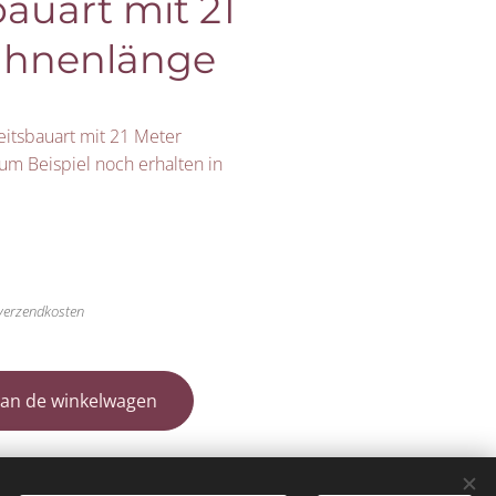
bauart mit 21
ühnenlänge
itsbauart mit 21 Meter
m Beispiel noch erhalten in
 verzendkosten
an de winkelwagen