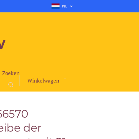
NL
v
Zoeken
Winkelwagen
 66570
ibe der