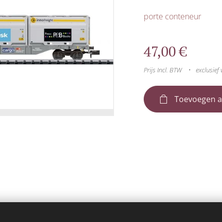
porte conteneur
47,00
€
Prijs Incl. BTW
exclusief
Toevoegen a