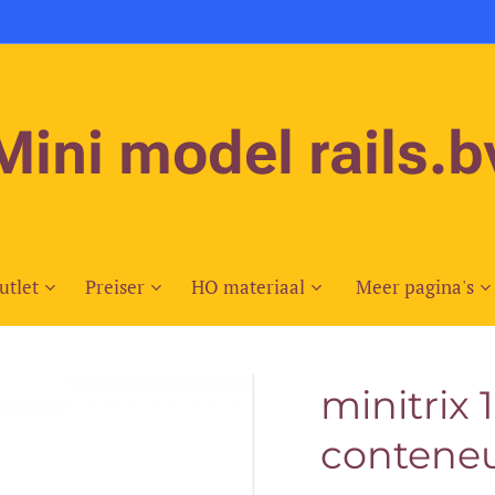
Mini model rails.b
utlet
Preiser
HO materiaal
Meer pagina's
minitrix 
contene