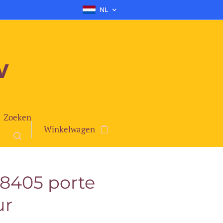
NL
v
Zoeken
Winkelwagen
18405 porte
ur