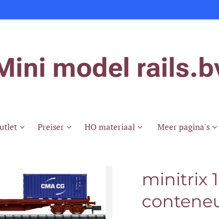
Mini model rails.b
utlet
Preiser
HO materiaal
Meer pagina's
minitrix 
contene