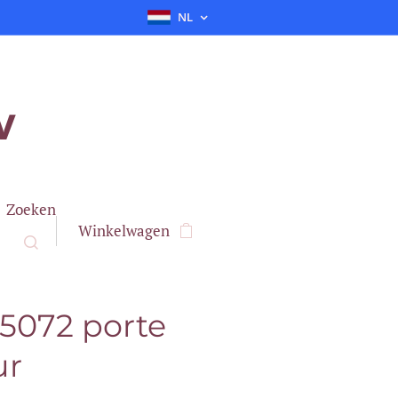
NL
v
Zoeken
Winkelwagen
15072 porte
ur