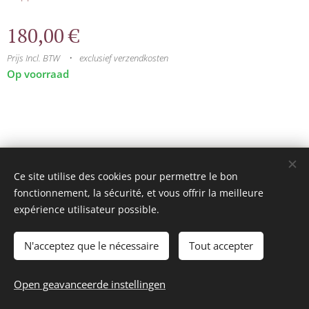
180,00
€
Prijs Incl. BTW
exclusief verzendkosten
Op voorraad
© 2025 Tous droits réservés
Ce site utilise des cookies pour permettre le bon
mini model rails
Cookies
fonctionnement, la sécurité, et vous offrir la meilleure
expérience utilisateur possible.
Talen
Français
Nederlands
N'acceptez que le nécessaire
Tout accepter
Toevoegen aan de winkelwagen
Open geavanceerde instellingen