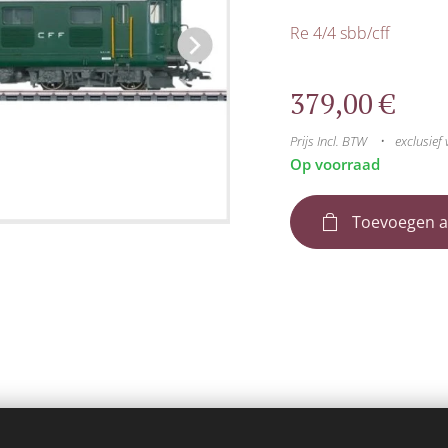
Re 4/4 sbb/cff
379,00
€
Prijs Incl. BTW
exclusief
Op voorraad
Toevoegen a