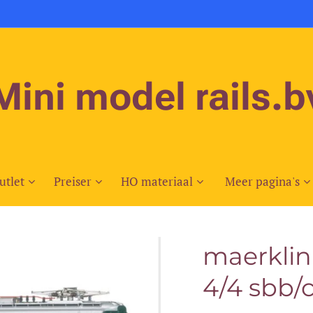
Mini model rails.b
utlet
Preiser
HO materiaal
Meer pagina's
maerklin
4/4 sbb/c