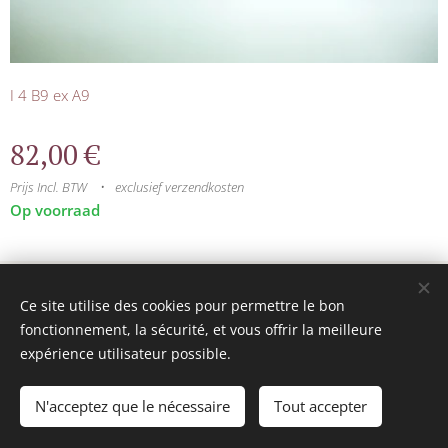
I 4 B9 ex A9
82,00
€
Prijs Incl. BTW
exclusief verzendkosten
Op voorraad
© 2025 Tous droits réservés
Ce site utilise des cookies pour permettre le bon
mini model rails
Cookies
fonctionnement, la sécurité, et vous offrir la meilleure
expérience utilisateur possible.
Talen
Français
Nederlands
N'acceptez que le nécessaire
Tout accepter