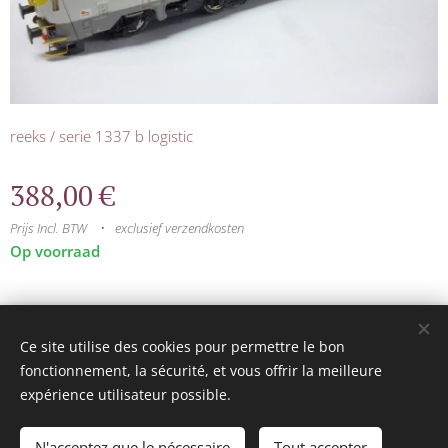
reeks / serie 1337 b logistic
388,00
€
Prijs Incl. BTW
exclusief verzendkosten
Op voorraad
© 2025 Tous droits réservés
Ce site utilise des cookies pour permettre le bon
mini model rails
Cookies
fonctionnement, la sécurité, et vous offrir la meilleure
expérience utilisateur possible.
Talen
Français
Nederlands
N'acceptez que le nécessaire
Tout accepter