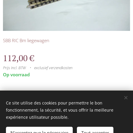
SBB RIC Bm liegewagen
112,00
€
Prijs Incl. BTW
exclusief verzendkosten
Op voorraad
© 2025 Tous droits réservés
Ce site utilise des cookies pour permettre le bon
mini model rails
Cookies
fonctionnement, la sécurité, et vous offrir la meilleure
expérience utilisateur possible.
Talen
Français
Nederlands
N'acceptez que le nécessaire
Tout accepter