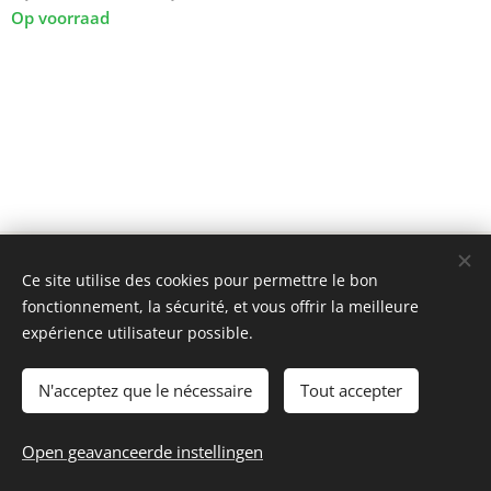
Op voorraad
© 2025 Tous droits réservés
Ce site utilise des cookies pour permettre le bon
mini model rails
Cookies
fonctionnement, la sécurité, et vous offrir la meilleure
expérience utilisateur possible.
Talen
Français
Nederlands
N'acceptez que le nécessaire
Tout accepter
Toevoegen aan de winkelwagen
Open geavanceerde instellingen