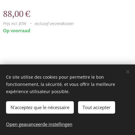
88,00
€
Prijs Incl. BTW
exclusief verzendkosten
Op voorraad
© 2025 Tous droits réservés
Ce site utilise des cookies pour permettre le bon
mini model rails
Cookies
fonctionnement, la sécurité, et vous offrir la meilleure
expérience utilisateur possible.
Talen
Français
Nederlands
N'acceptez que le nécessaire
Tout accepter
Toevoegen aan de winkelwagen
Open geavanceerde instellingen