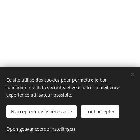
© 2025 Tous droits réservés
Ce site utilise des cookies pour permettre le bon
mini model rails
Cookies
fonctionnement, la sécurité, et vous offrir la meilleure
expérience utilisateur possible.
Talen
Français
Nederlands
N'acceptez que le nécessaire
Tout accepter
Toevoegen aan de winkelwagen
Open geavanceerde instellingen