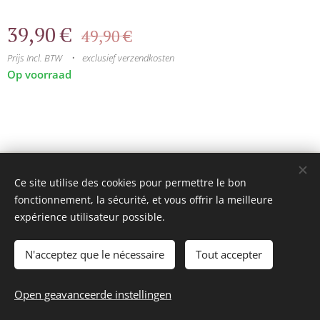
39,90
€
49,90
€
Prijs Incl. BTW
exclusief verzendkosten
Op voorraad
© 2025 Tous droits réservés
Ce site utilise des cookies pour permettre le bon
mini model rails
Cookies
fonctionnement, la sécurité, et vous offrir la meilleure
expérience utilisateur possible.
Talen
Français
Nederlands
N'acceptez que le nécessaire
Tout accepter
Toevoegen aan de winkelwagen
Open geavanceerde instellingen