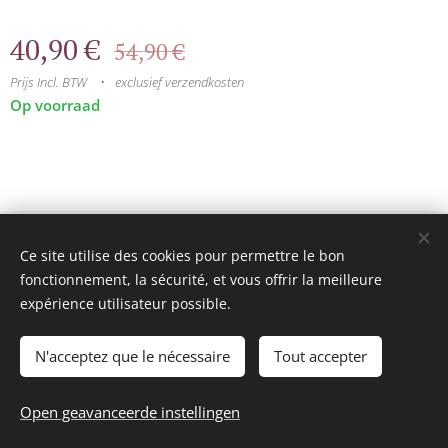
40,90
€
54,90
€
Prijs Incl. BTW
exclusief verzendkosten
Op voorraad
© 2025 Tous droits réservés
Ce site utilise des cookies pour permettre le bon
mini model rails
Cookies
fonctionnement, la sécurité, et vous offrir la meilleure
expérience utilisateur possible.
Talen
Français
Nederlands
N'acceptez que le nécessaire
Tout accepter
Toevoegen aan de winkelwagen
Open geavanceerde instellingen