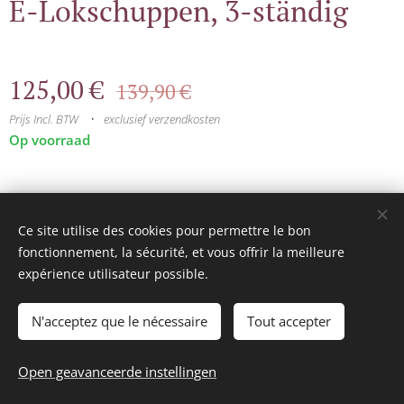
E-Lokschuppen, 3-ständig
125,00
€
139,90
€
Prijs Incl. BTW
exclusief verzendkosten
Op voorraad
© 2025 Tous droits réservés
Ce site utilise des cookies pour permettre le bon
mini model rails
Cookies
fonctionnement, la sécurité, et vous offrir la meilleure
expérience utilisateur possible.
Talen
Français
Nederlands
N'acceptez que le nécessaire
Tout accepter
Toevoegen aan de winkelwagen
Open geavanceerde instellingen