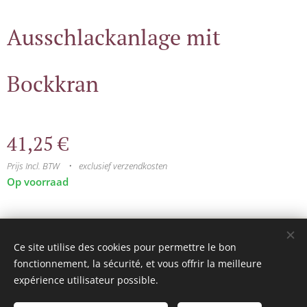
Ausschlackanlage mit
Bockkran
41,25
€
Prijs Incl. BTW
exclusief verzendkosten
Op voorraad
© 2025 Tous droits réservés
Ce site utilise des cookies pour permettre le bon
mini model rails
Cookies
fonctionnement, la sécurité, et vous offrir la meilleure
expérience utilisateur possible.
Talen
Français
Nederlands