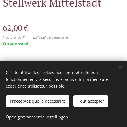
Stellwerk Mittelstadt
62,00
€
Prijs Incl. BTW
exclusief verzendkosten
Op voorraad
© 2025 Tous droits réservés
Ce site utilise des cookies pour permettre le bon
mini model rails
Cookies
fonctionnement, la sécurité, et vous offrir la meilleure
expérience utilisateur possible.
Talen
Français
Nederlands
N'acceptez que le nécessaire
Tout accepter
Toevoegen aan de winkelwagen
Open geavanceerde instellingen