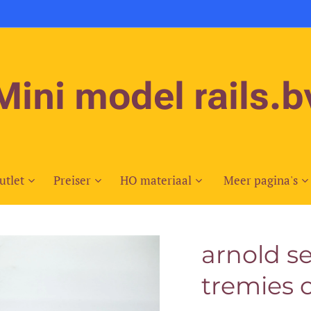
Mini model rails.b
utlet
Preiser
HO materiaal
Meer pagina's
arnold se
tremies c