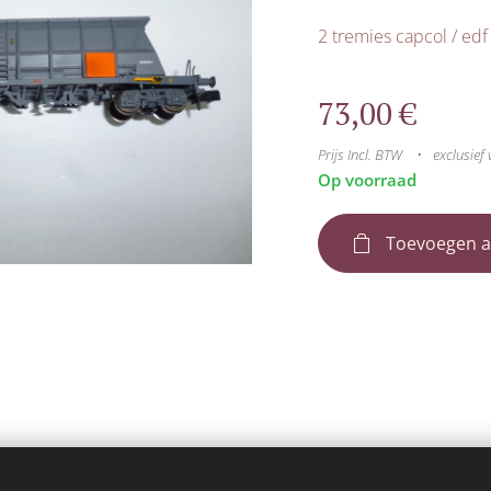
2 tremies capcol / edf
73,00
€
Prijs Incl. BTW
exclusief
Op voorraad
Toevoegen a